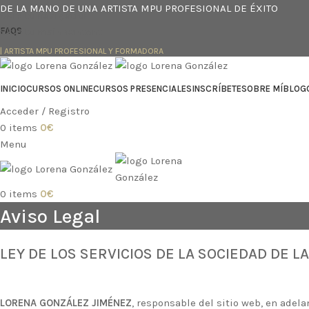
DE LA MANO DE UNA ARTISTA MPU PROFESIONAL DE ÉXITO
Skip to navigation
Skip to main content
FAQS
| ARTISTA MPU PROFESIONAL Y FORMADORA
INICIO
CURSOS ONLINE
CURSOS PRESENCIALES
INSCRÍBETE
SOBRE MÍ
BLOG
Acceder / Registro
0
items
0
€
Menu
0
items
0
€
Aviso Legal
LEY DE LOS SERVICIOS DE LA SOCIEDAD DE L
LORENA GONZÁLEZ JIMÉNEZ
, responsable del sitio web, en ade