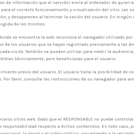
os de información que el servidor envía al ordenador de quien a
a el correcto funcionamiento y visualización del sitio. Las coo
ión, y desaparecen al terminar la sesión del usuario. En ningún 
ecogida de los mismos.
onde se encuentra la web reconozca el navegador utilizado por e
so de los usuarios que se hayan registrado previamente a las ár
ada visita. También se pueden utilizar para medir la audiencia, 
dibles técnicamente, pero beneficiosas para el usuario.
imiento previo del usuario. El usuario tiene la posibilidad de c
. Por favor, consulte las instrucciones de su navegador para am
 terceros sitios web. Dado que el RESPONSABLE no puede controla
e responsabilidad respecto a dichos contenidos. En todo caso, p
rnacional, la moral o el orden público, procediendo a la retirada