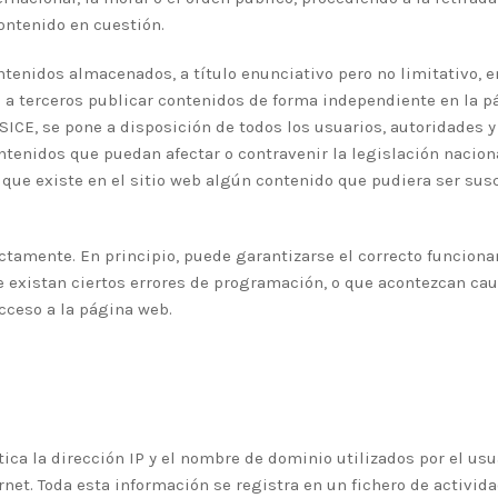
ontenido en cuestión.
enidos almacenados, a título enunciativo pero no limitativo, en
a a terceros publicar contenidos de forma independiente en la
LSSICE, se pone a disposición de todos los usuarios, autoridades
ontenidos que puedan afectar o contravenir la legislación naciona
 que existe en el sitio web algún contenido que pudiera ser susc
ctamente. En principio, puede garantizarse el correcto funcionam
existan ciertos errores de programación, o que acontezcan caus
cceso a la página web.
ica la dirección IP y el nombre de dominio utilizados por el us
et. Toda esta información se registra en un fichero de activida