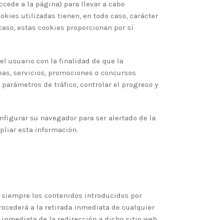
ccede a la página) para llevar a cabo
kies utilizadas tienen, en todo caso, carácter
caso, estas cookies proporcionan por sí
l usuario con la finalidad de que la
eas, servicios, promociones o concursos
parámetros de tráfico, controlar el progreso y
onfigurar su navegador para ser alertado de la
pliar esta información.
r siempre los contenidos introducidos por
rocederá a la retirada inmediata de cualquier
 inmediata de la redirección a dicho sitio web,