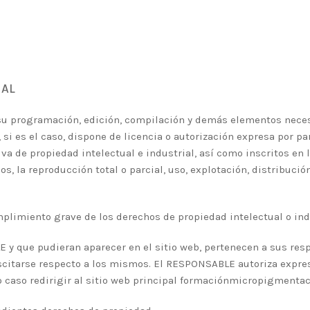
IAL
vo su programación, edición, compilación y demás elementos nece
si es el caso, dispone de licencia o autorización expresa por pa
a de propiedad intelectual e industrial, así como inscritos en 
, la reproducción total o parcial, uso, explotación, distribució
limiento grave de los derechos de propiedad intelectual o indu
E y que pudieran aparecer en el sitio web, pertenecen a sus res
scitarse respecto a los mismos. El RESPONSABLE autoriza expre
o caso redirigir al sitio web principal formaciónmicropigmentac