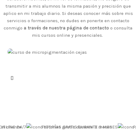
transmitir a mis alumnos la misma pasión y precisión que
aplico en mi trabajo diario. Si deseas conocer más sobre mis
servicios o formaciones, no dudes en ponerte en contacto
conmigo
a través de nuestra página de contacto
o consulta
mis cursos online y presenciales.
CURSOS ONLINE
MICROPIGMENTACIÓN
24/7
TUTORÍAS GRATIS DURANTE 3 MESES
PAGO 100