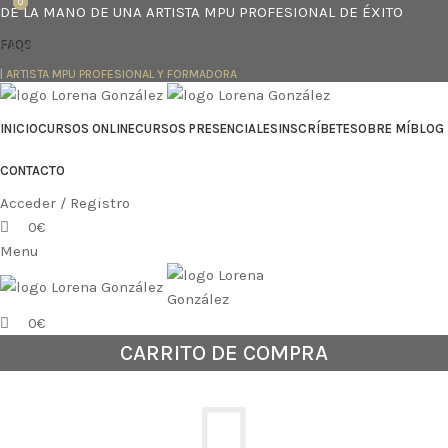
0
0
DE LA MANO DE UNA ARTISTA MPU PROFESIONAL DE ÉXITO
Skip to navigation
Skip to main content
FAQS
| ARTISTA MPU PROFESIONAL Y FORMADORA
INICIO
CURSOS ONLINE
CURSOS PRESENCIALES
INSCRÍBETE
SOBRE MÍ
BLOG
CONTACTO
Acceder / Registro
0
€
Menu
0
€
CARRITO DE COMPRA