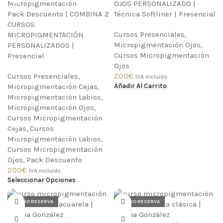
OJOS PERSONALIZADO |
Pack Descuento | COMBINA 2
Técnica Softliner | Presencial
CURSOS
Cursos Presenciales
,
MICROPIGMENTACIÓN
Micropigmentación Ojos
,
PERSONALIZADOS |
Cursos Micropigmentación
Presencial
Ojos
Cursos Presenciales
,
200
€
IVA incluido
Añadir Al Carrito
Micropigmentación Cejas
,
Micropigmentación Labios
,
Micropigmentación Ojos
,
Cursos Micropigmentación
Cejas
,
Cursos
Micropigmentación Labios
,
Cursos Micropigmentación
Ojos
,
Pack Descuento
200
€
IVA incluido
Seleccionar Opciones
PRECIO RESERVA
PRECIO RESERVA