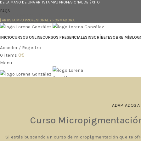
DE LA MANO DE UNA ARTISTA MPU PROFESIONAL DE ÉXITO
Skip to navigation
FAQS
Skip to main content
| ARTISTA MPU PROFESIONAL Y FORMADORA
INICIO
CURSOS ONLINE
CURSOS PRESENCIALES
INSCRÍBETE
SOBRE MÍ
BLOG
Acceder / Registro
0
items
0
€
Menu
0
items
0
€
ADAPTADOS A 
Curso Micropigmentación 
Si estás buscando un curso de micropigmentación que te ofr