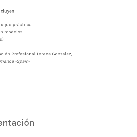
ncluyen:
foque práctico.
con modelos.
s).
ción Profesional Lorena Gonzalez,
amanca -Spain-
entación