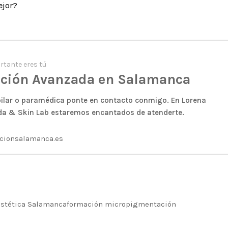
ejor?
rtante eres tú
ación Avanzada en Salamanca
pilar o paramédica ponte en contacto conmigo. En Lorena
da & Skin Lab estaremos encantados de atenderte.
cionsalamanca.es
estética Salamanca
formación micropigmentación