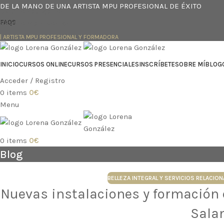
DE LA MANO DE UNA ARTISTA MPU PROFESIONAL DE ÉXITO
Skip to navigation
Skip to main content
FAQS
| ARTISTA MPU PROFESIONAL Y FORMADORA
INICIO
CURSOS ONLINE
CURSOS PRESENCIALES
INSCRÍBETE
SOBRE MÍ
BLOG
Acceder / Registro
0
items
0
€
Menu
0
items
0
€
Blog
BELLEZA INTEGRAL Y SERVICIOS RELACIO
Nuevas instalaciones y formación
Sala