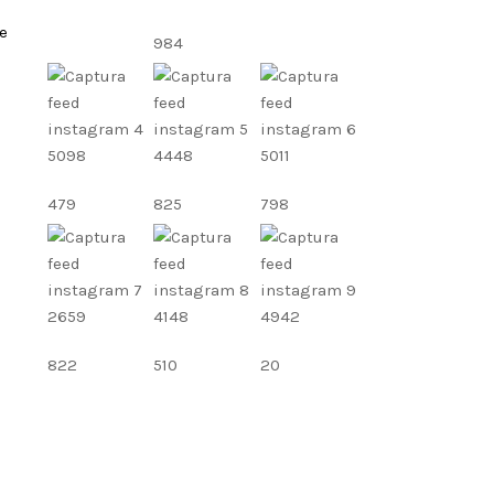
e
984
5098
4448
5011
479
825
798
2659
4148
4942
822
510
20