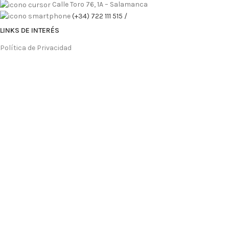
Calle Toro 76, 1A – Salamanca
(+34) 722 111 515 /
LINKS DE INTERÉS
Política de Privacidad
Política de Cookies
Aviso Legal
FAQS
Preguntas Frecuentes
Accesibilidad
LORENA GONZÁLEZ | Centro de Micropigmentación Avanzada & 
Diseñado por
AFC Marketing Digital
| Todos los derechos reserv
"GUÍA ESENCIAL DE LA M