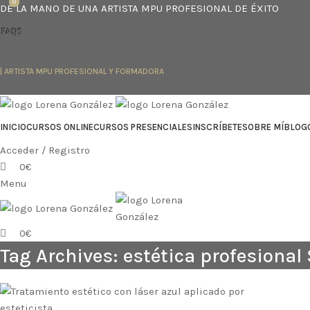
0
0
0
DE LA MANO DE UNA ARTISTA MPU PROFESIONAL DE ÉXITO
Skip to navigation
Skip to main content
FAQS
| ARTISTA MPU PROFESIONAL Y FORMADORA
INICIO
CURSOS ONLINE
CURSOS PRESENCIALES
INSCRÍBETE
SOBRE MÍ
BLOG
Acceder / Registro
0
€
Menu
0
€
Tag Archives: estética profesiona