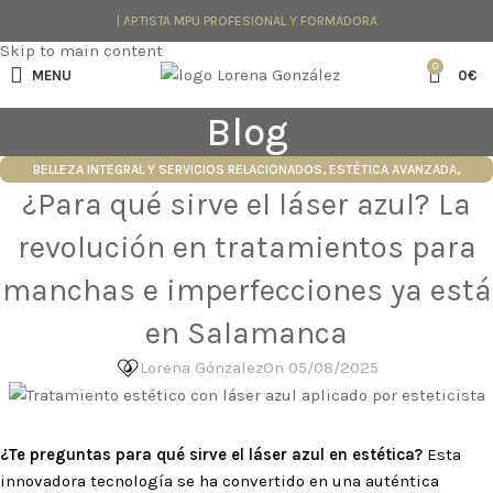
| ARTISTA MPU PROFESIONAL Y FORMADORA
Skip to navigation
Skip to main content
0
MENU
0
€
Blog
BELLEZA INTEGRAL Y SERVICIOS RELACIONADOS
,
ESTÉTICA AVANZADA
,
¿Para qué sirve el láser azul? La
TENDENCIAS Y NOVEDADES
revolución en tratamientos para
manchas e imperfecciones ya está
en Salamanca
Lorena Gónzalez
On 05/08/2025
¿Te preguntas para qué sirve el láser azul en estética?
Esta
innovadora tecnología se ha convertido en una auténtica