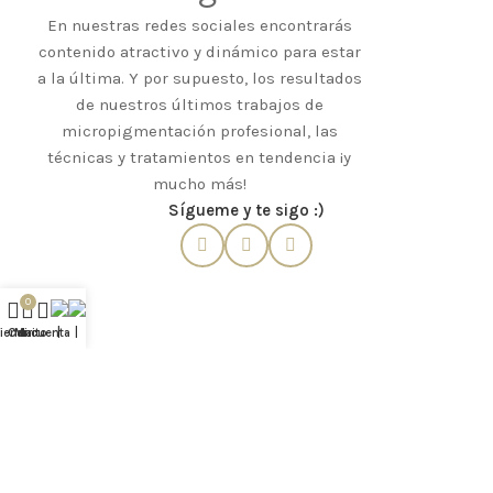
En nuestras redes sociales encontrarás
contenido atractivo y dinámico para estar
a la última. Y por supuesto, los resultados
de nuestros últimos trabajos de
micropigmentación profesional, las
técnicas y tratamientos en tendencia ¡y
mucho más!
Sígueme y te sigo :)
0
Tienda
Carrito
Mi cuenta
|
|
Micropigmentadora & Formadora.
Transformo rostros y empodero talentos.
Calle Toro 76, 1A – Salamanca