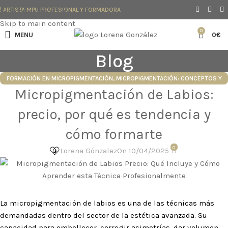
| ARTISTA MPU PROFESIONAL Y FORMADORA
Skip to navigation
Skip to main content
0
MENU
0
€
Blog
FORMACIÓN EN MICROPIGMENTACIÓN
,
MICROPIGMENTACIÓN: CONCEPTOS Y
Micropigmentación de Labios:
TÉCNICAS
precio, por qué es tendencia y
cómo formarte
0
Lorena Gónzalez
On 10/04/2025
La micropigmentación de labios es una de las técnicas más
demandadas dentro del sector de la estética avanzada. Su
capacidad para embellecer, corregir asimetrías, dar volumen