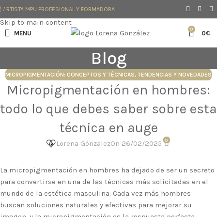
| ARTISTA MPU PROFESIONAL Y FORMADORA
Skip to navigation
Skip to main content
0
MENU
0
€
Blog
MICROPIGMENTACIÓN: CONCEPTOS Y TÉCNICAS
,
TENDENCIAS Y NOVEDADES
Micropigmentación en hombres:
todo lo que debes saber sobre esta
técnica en auge
0
Lorena Gónzalez
On 26/02/2025
La micropigmentación en hombres ha dejado de ser un secreto
para convertirse en una de las técnicas más solicitadas en el
mundo de la estética masculina. Cada vez más hombres
buscan soluciones naturales y efectivas para mejorar su
imagen, y la micropigmentación es la respuesta perfecta.